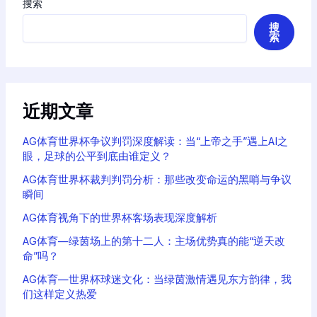
搜索
搜
索
近期文章
AG体育世界杯争议判罚深度解读：当“上帝之手”遇上AI之
眼，足球的公平到底由谁定义？
AG体育世界杯裁判判罚分析：那些改变命运的黑哨与争议
瞬间
AG体育视角下的世界杯客场表现深度解析
AG体育—绿茵场上的第十二人：主场优势真的能“逆天改
命”吗？
AG体育—世界杯球迷文化：当绿茵激情遇见东方韵律，我
们这样定义热爱