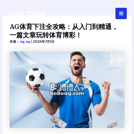
跳
MAI
至
AG体育-官方网站
ME
内
容
AG体育下注全攻略：从入门到精通，
一篇文章玩转体育博彩！
作者：
ag, ag
/
2025年7月1日