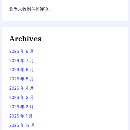
您尚未收到任何评论。
Archives
2026 年 8 月
2026 年 7 月
2026 年 6 月
2026 年 5 月
2026 年 4 月
2026 年 3 月
2026 年 2 月
2026 年 1 月
2025 年 12 月