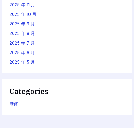
2025 年 11 月
2025 年 10 月
2025 年 9 月
2025 年 8 月
2025 年 7 月
2025 年 6 月
2025 年 5 月
Categories
新闻