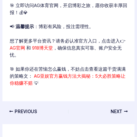
🎯 立即访问AG体育官网，开启博彩之旅，愿你收获丰厚回
报！💰💎
📢
温馨提示
：博彩有风险，投注需理性。
想了解更多平台资讯？请务必认准官方入口，点击进入👉
AG官网
和
918博天堂
，确保信息真实可靠、账户安全无
忧。
🎯 如果你还在苦恼怎么赢钱，不妨点击查看这篇干货满满
的策略文：
AG亚娱官方赢钱方法大揭秘：5大必胜策略让
你稳赚不赔
💡
PREVIOUS
NEXT