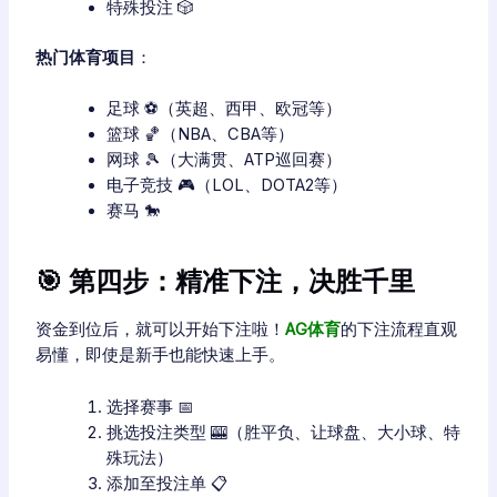
特殊投注 🎲
热门体育项目
：
足球 ⚽（英超、西甲、欧冠等）
篮球 🏀（NBA、CBA等）
网球 🎾（大满贯、ATP巡回赛）
电子竞技 🎮（LOL、DOTA2等）
赛马 🐎
🎯 第四步：精准下注，决胜千里
资金到位后，就可以开始下注啦！
AG体育
的下注流程直观
易懂，即使是新手也能快速上手。
选择赛事 📅
挑选投注类型 🎰（胜平负、让球盘、大小球、特
殊玩法）
添加至投注单 📋