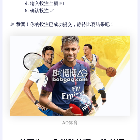
输入投注金额 💵
确认投注 ✅
🎉
恭喜！
你的投注已成功提交，静待比赛结果吧！
AG体育