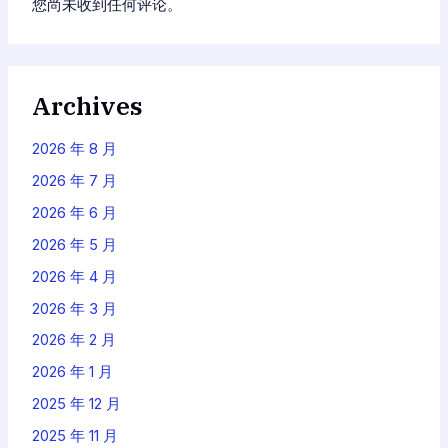
您尚未收到任何评论。
Archives
2026 年 8 月
2026 年 7 月
2026 年 6 月
2026 年 5 月
2026 年 4 月
2026 年 3 月
2026 年 2 月
2026 年 1 月
2025 年 12 月
2025 年 11 月