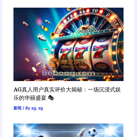
AG真人用户真实评价大揭秘：一场沉浸式娱
乐的华丽盛宴 🎭
新闻
/ By
ag, ag