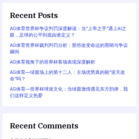
Recent Posts
AG体育世界杯争议判罚深度解读：当“上帝之手”遇上AI之
眼，足球的公平到底由谁定义？
AG体育世界杯裁判判罚分析：那些改变命运的黑哨与争议
瞬间
AG体育视角下的世界杯客场表现深度解析
AG体育—绿茵场上的第十二人：主场优势真的能“逆天改
命”吗？
AG体育—世界杯球迷文化：当绿茵激情遇见东方韵律，我
们这样定义热爱
Recent Comments