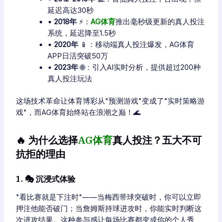
延迟高达30秒
•
2018年
⚡：
AG体育
推出毫秒级更新的真人投注
系统，延迟降至1.5秒
•
2020年
📱：移动端真人投注爆发，AG体育
APP日活突破50万
•
2023年
🌐：引入AI实时分析，提供超过200种
真人投注玩法
这场技术革命让体育博彩从"预测游戏"变成了"实时策略游
戏"，而AG体育始终站在浪潮之巅！🌊
🔥 为什么选择
AG体育
真人投注？五大不可
抗拒的理由
1. 🎭 沉浸式体验
"看比赛就是下注时"——当梅西带球突破时，你可以立即
押注他能否破门；当詹姆斯持球进攻时，你能实时判断这
次进攻结果。这种参与感让每场比赛都变成你的个人秀