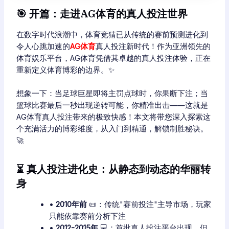
🎯 开篇：走进AG体育的真人投注世界
在数字时代浪潮中，体育竞猜已从传统的赛前预测进化到
令人心跳加速的
AG体育
真人投注新时代！作为亚洲领先的
体育娱乐平台，AG体育凭借其卓越的真人投注体验，正在
重新定义体育博彩的边界。✨
想象一下：当足球巨星即将主罚点球时，你果断下注；当
篮球比赛最后一秒出现逆转可能，你精准出击——这就是
AG体育真人投注带来的极致快感！本文将带您深入探索这
个充满活力的博彩维度，从入门到精通，解锁制胜秘诀。
🚀
⏳ 真人投注进化史：从静态到动态的华丽转
身
•
2010年前
📜：传统"赛前投注"主导市场，玩家
只能依靠赛前分析下注
•
2012-2015年
💻：首批真人投注平台出现，但