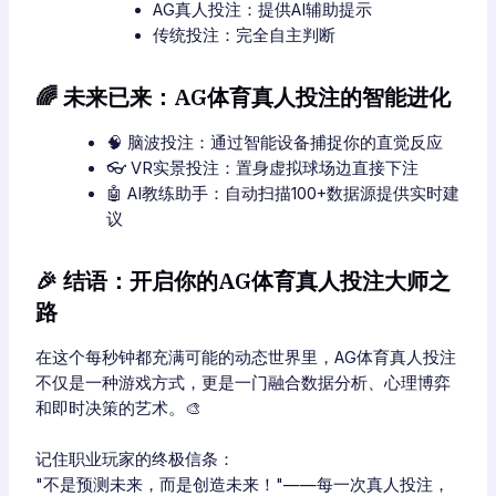
AG真人投注：提供AI辅助提示
传统投注：完全自主判断
🌈 未来已来：AG体育真人投注的智能进化
🧠 脑波投注：通过智能设备捕捉你的直觉反应
👓 VR实景投注：置身虚拟球场边直接下注
🤖 AI教练助手：自动扫描100+数据源提供实时建
议
🎉 结语：开启你的AG体育真人投注大师之
路
在这个每秒钟都充满可能的动态世界里，AG体育真人投注
不仅是一种游戏方式，更是一门融合数据分析、心理博弈
和即时决策的艺术。🎨
记住职业玩家的终极信条：
"不是预测未来，而是创造未来！"——每一次真人投注，