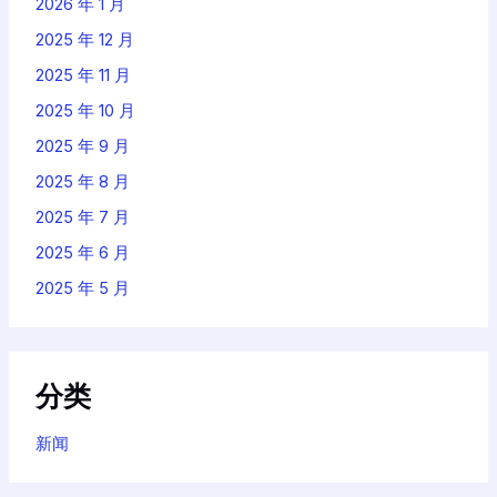
2026 年 1 月
2025 年 12 月
2025 年 11 月
2025 年 10 月
2025 年 9 月
2025 年 8 月
2025 年 7 月
2025 年 6 月
2025 年 5 月
分类
新闻