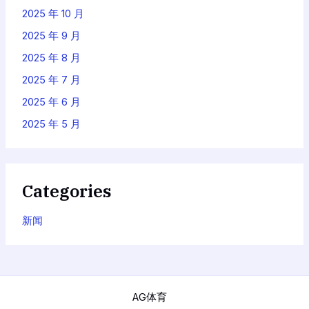
2025 年 10 月
2025 年 9 月
2025 年 8 月
2025 年 7 月
2025 年 6 月
2025 年 5 月
Categories
新闻
AG体育