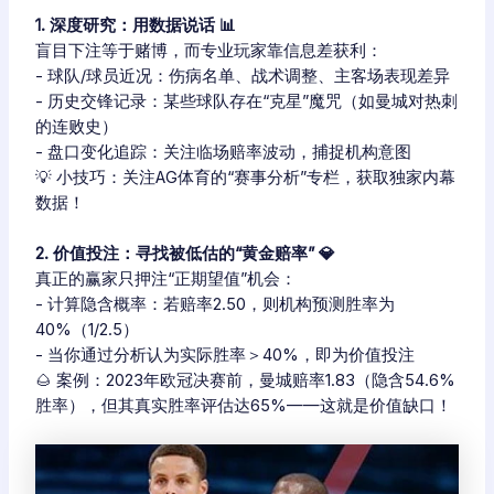
1. 深度研究：用数据说话 📊
盲目下注等于赌博，而专业玩家靠信息差获利：
- 球队/球员近况：伤病名单、战术调整、主客场表现差异
- 历史交锋记录：某些球队存在“克星”魔咒（如曼城对热刺
的连败史）
- 盘口变化追踪：关注临场赔率波动，捕捉机构意图
💡 小技巧：关注AG体育的“赛事分析”专栏，获取独家内幕
数据！
2. 价值投注：寻找被低估的“黄金赔率” 💎
真正的赢家只押注“正期望值”机会：
- 计算隐含概率：若赔率2.50，则机构预测胜率为
40%（1/2.5）
- 当你通过分析认为实际胜率＞40%，即为价值投注
🌰 案例：2023年欧冠决赛前，曼城赔率1.83（隐含54.6%
胜率），但其真实胜率评估达65%——这就是价值缺口！