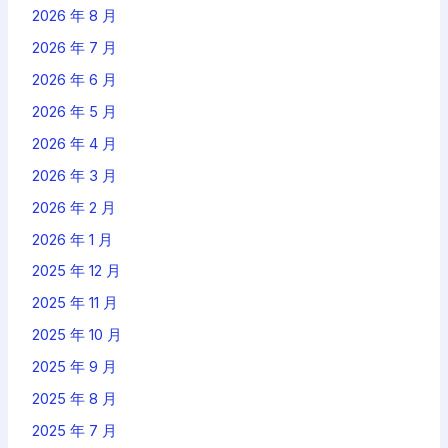
2026 年 8 月
2026 年 7 月
2026 年 6 月
2026 年 5 月
2026 年 4 月
2026 年 3 月
2026 年 2 月
2026 年 1 月
2025 年 12 月
2025 年 11 月
2025 年 10 月
2025 年 9 月
2025 年 8 月
2025 年 7 月