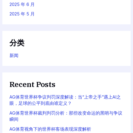
2025 年 6 月
2025 年 5 月
分类
新闻
Recent Posts
AG体育世界杯争议判罚深度解读：当“上帝之手”遇上AI之
眼，足球的公平到底由谁定义？
AG体育世界杯裁判判罚分析：那些改变命运的黑哨与争议
瞬间
AG体育视角下的世界杯客场表现深度解析