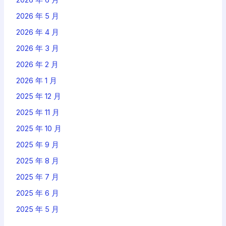
2026 年 5 月
2026 年 4 月
2026 年 3 月
2026 年 2 月
2026 年 1 月
2025 年 12 月
2025 年 11 月
2025 年 10 月
2025 年 9 月
2025 年 8 月
2025 年 7 月
2025 年 6 月
2025 年 5 月