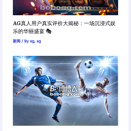
AG真人用户真实评价大揭秘：一场沉浸式娱
乐的华丽盛宴 🎭
新闻
/ By
ag, ag