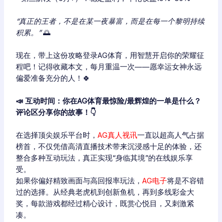
“真正的王者，不是在某一夜暴富，而是在每一个黎明持续
积累。”
🌅
现在，带上这份攻略登录AG体育，用智慧开启你的荣耀征
程吧！记得收藏本文，每月重温一次——愿幸运女神永远
偏爱准备充分的人！🍀
📣 互动时间：你在AG体育最惊险/最辉煌的一单是什么？
评论区分享你的故事！👇
在选择顶尖娱乐平台时，
AG真人视讯
一直以超高人气占据
榜首，不仅凭借高清直播技术带来沉浸感十足的体验，还
整合多种互动玩法，真正实现“身临其境”的在线娱乐享
受。
如果你偏好精致画面与高回报率玩法，
AG电子
将是不容错
过的选择。从经典老虎机到创新鱼机，再到多线彩金大
奖，每款游戏都经过精心设计，既赏心悦目，又刺激紧
凑。