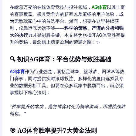
在瞬息万变的在线体育竞技与投注领域，
AG体育
以其丰富
的赛事覆盖、极具竞争力的赔率以及流畅的用户体验，成
为无数玩家心中的首选平台。然而，想要在这里持续获
利，仅靠运气远远不够——
科学的策略、严谨的分析和强
大的执行力
才是制胜关键。本文将为您揭开AG体育胜率提
升的奥秘，带您踏上稳定盈利的荣耀之路！✨
🔍 初识AG体育：平台优势与致胜基础
AG体育
作为行业翘楚，囊括足球⚽、篮球🏀、网球🎾等热
门赛事，同时提供实时滚球投注、多样化的盘口选择及专
业的数据分析工具。但要在众多玩家中脱颖而出，就必须
掌握以下核心法则：
“胜率提升的本质，是将博弈转化为概率游戏，用理性战胜
随机。”
🎯 AG体育胜率提升7大黄金法则