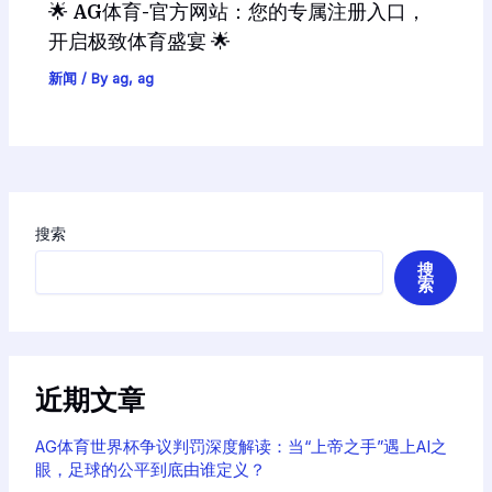
🌟 AG体育-官方网站：您的专属注册入口，
开启极致体育盛宴 🌟
新闻
/ By
ag, ag
搜索
搜
索
近期文章
AG体育世界杯争议判罚深度解读：当“上帝之手”遇上AI之
眼，足球的公平到底由谁定义？