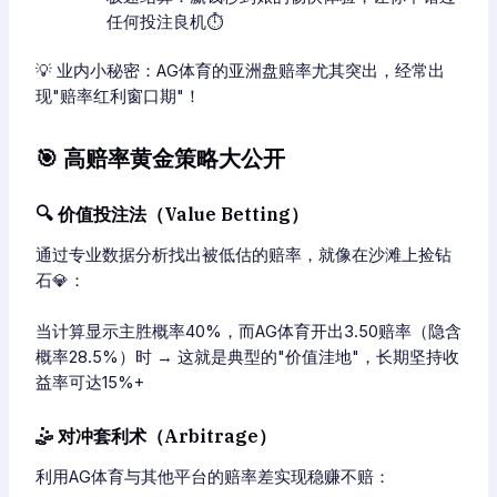
任何投注良机⏱️
💡 业内小秘密：AG体育的亚洲盘赔率尤其突出，经常出
现"赔率红利窗口期"！
🎯 高赔率黄金策略大公开
🔍 价值投注法（Value Betting）
通过专业数据分析找出被低估的赔率，就像在沙滩上捡钻
石💎：
当计算显示主胜概率40%，而AG体育开出3.50赔率（隐含
概率28.5%）时 → 这就是典型的"价值洼地"，长期坚持收
益率可达15%+
🤹 对冲套利术（Arbitrage）
利用AG体育与其他平台的赔率差实现稳赚不赔：