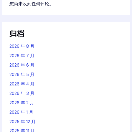
您尚未收到任何评论。
归档
2026 年 8 月
2026 年 7 月
2026 年 6 月
2026 年 5 月
2026 年 4 月
2026 年 3 月
2026 年 2 月
2026 年 1 月
2025 年 12 月
2025 年 11 月