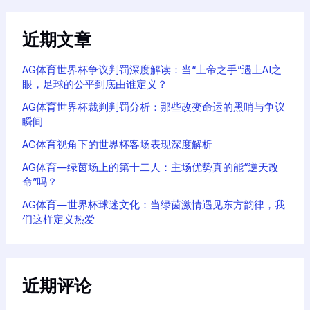
近期文章
AG体育世界杯争议判罚深度解读：当“上帝之手”遇上AI之
眼，足球的公平到底由谁定义？
AG体育世界杯裁判判罚分析：那些改变命运的黑哨与争议
瞬间
AG体育视角下的世界杯客场表现深度解析
AG体育—绿茵场上的第十二人：主场优势真的能“逆天改
命”吗？
AG体育—世界杯球迷文化：当绿茵激情遇见东方韵律，我
们这样定义热爱
近期评论