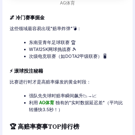
AG体育
🌌 冷门赛事掘金
这些领域最容易出现"赔率炸弹"💣：
东南亚青年足球联赛 🏆
WTA125K网球挑战赛 🎾
次级电竞联赛（如DOTA2甲级联赛） 🖥️
⚡ 滚球投注秘籍
比赛进行时才是高赔率爆发的黄金时段：
强队先失球时赔率瞬间飙升📉→📈
利用
AG体育
独有的"实时数据延迟差"（平均比
转播快3.5秒！）
🏆 高赔率赛事TOP排行榜