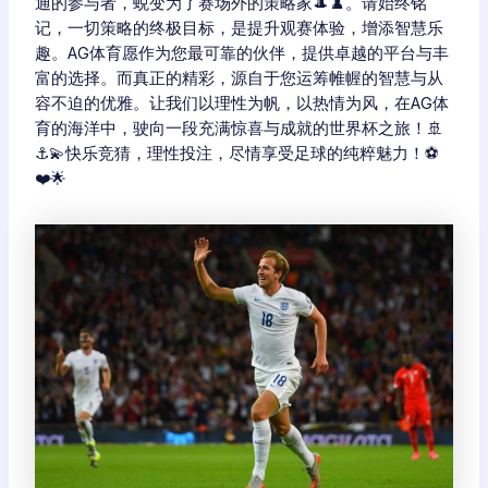
通的参与者，蜕变为了赛场外的策略家🎩♟️。请始终铭
记，一切策略的终极目标，是提升观赛体验，增添智慧乐
趣。AG体育愿作为您最可靠的伙伴，提供卓越的平台与丰
富的选择。而真正的精彩，源自于您运筹帷幄的智慧与从
容不迫的优雅。让我们以理性为帆，以热情为风，在AG体
育的海洋中，驶向一段充满惊喜与成就的世界杯之旅！🚢
⚓💫快乐竞猜，理性投注，尽情享受足球的纯粹魅力！⚽
❤️🌟