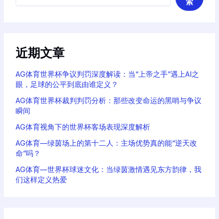
索
近期文章
AG体育世界杯争议判罚深度解读：当“上帝之手”遇上AI之
眼，足球的公平到底由谁定义？
AG体育世界杯裁判判罚分析：那些改变命运的黑哨与争议
瞬间
AG体育视角下的世界杯客场表现深度解析
AG体育—绿茵场上的第十二人：主场优势真的能“逆天改
命”吗？
AG体育—世界杯球迷文化：当绿茵激情遇见东方韵律，我
们这样定义热爱