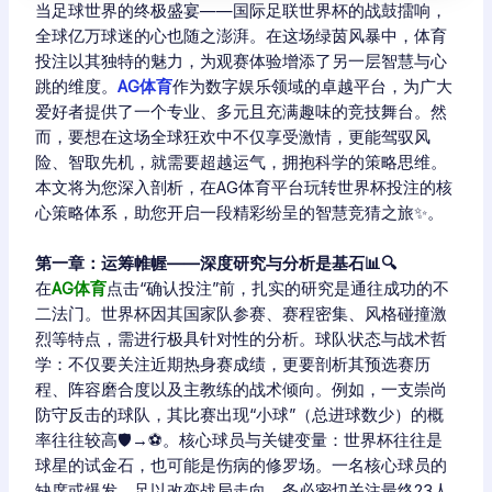
当足球世界的终极盛宴——国际足联世界杯的战鼓擂响，
全球亿万球迷的心也随之澎湃。在这场绿茵风暴中，体育
投注以其独特的魅力，为观赛体验增添了另一层智慧与心
跳的维度。
AG体育
作为数字娱乐领域的卓越平台，为广大
爱好者提供了一个专业、多元且充满趣味的竞技舞台。然
而，要想在这场全球狂欢中不仅享受激情，更能驾驭风
险、智取先机，就需要超越运气，拥抱科学的策略思维。
本文将为您深入剖析，在AG体育平台玩转世界杯投注的核
心策略体系，助您开启一段精彩纷呈的智慧竞猜之旅✨。
第一章：运筹帷幄——深度研究与分析是基石📊🔍
在
AG体育
点击“确认投注”前，扎实的研究是通往成功的不
二法门。世界杯因其国家队参赛、赛程密集、风格碰撞激
烈等特点，需进行极具针对性的分析。球队状态与战术哲
学：不仅要关注近期热身赛成绩，更要剖析其预选赛历
程、阵容磨合度以及主教练的战术倾向。例如，一支崇尚
防守反击的球队，其比赛出现“小球”（总进球数少）的概
率往往较高🛡️→⚽。核心球员与关键变量：世界杯往往是
球星的试金石，也可能是伤病的修罗场。一名核心球员的
缺席或爆发，足以改变战局走向。务必密切关注最终23人