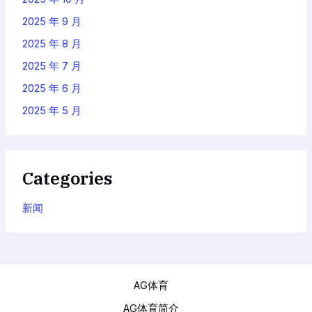
2025 年 9 月
2025 年 8 月
2025 年 7 月
2025 年 6 月
2025 年 5 月
Categories
新闻
AG体育
AG体育简介