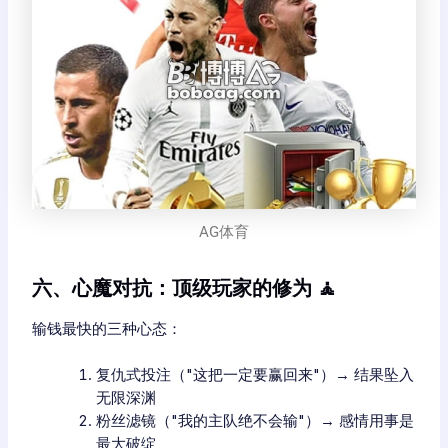
AG体育
六、心魔对抗：顶级玩家的修为 🧘
输钱最快的三种心态：
复仇式投注（"这把一定要赢回来"）→ 结果坠入
无限深渊
粉丝滤镜（"我的主队绝不会输"）→ 感情用事是
最大破绽