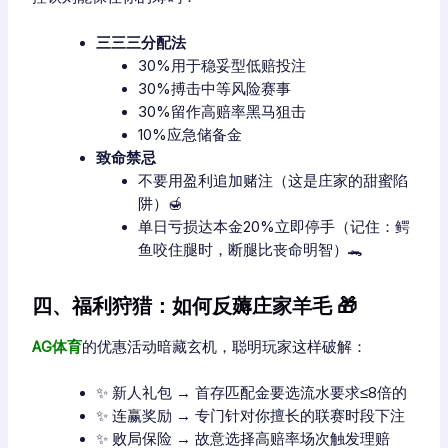
三三三分配法
30%用于稳妥型低赔投注
30%搏击中等风险赛事
30%留作高赔率黑马狙击
10%应急储备金
致命禁忌
不要用盈利追加赌注（这是庄家的甜蜜陷
阱）🍯
单日亏损达本金20%立即停手（记住：鳄
鱼咬住腿时，断腿比丧命明智）🐊
四、福利狩猎：如何反薅庄家羊毛 🎁
AG体育
的优惠活动暗藏玄机，聪明玩家这样破解：
✨ 新人礼包 → 首存匹配金要选流水要求≤8倍的
✨ 连赢奖励 → 专门针对你擅长的联赛时段下注
✨ 败局保险 → 故意选择高赔率场次触发理赔