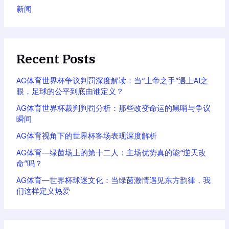
新闻
Recent Posts
AG体育世界杯争议判罚深度解读：当“上帝之手”遇上AI之
眼，足球的公平到底由谁定义？
AG体育世界杯裁判判罚分析：那些改变命运的黑哨与争议
瞬间
AG体育视角下的世界杯客场表现深度解析
AG体育—绿茵场上的第十二人：主场优势真的能“逆天改
命”吗？
AG体育—世界杯球迷文化：当绿茵激情遇见东方韵律，我
们这样定义热爱