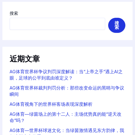
搜索
搜
索
近期文章
AG体育世界杯争议判罚深度解读：当“上帝之手”遇上AI之
眼，足球的公平到底由谁定义？
AG体育世界杯裁判判罚分析：那些改变命运的黑哨与争议
瞬间
AG体育视角下的世界杯客场表现深度解析
AG体育—绿茵场上的第十二人：主场优势真的能“逆天改
命”吗？
AG体育—世界杯球迷文化：当绿茵激情遇见东方韵律，我