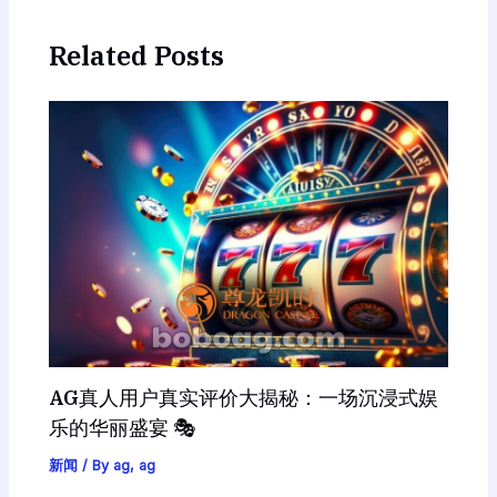
Related Posts
AG真人用户真实评价大揭秘：一场沉浸式娱
乐的华丽盛宴 🎭
新闻
/ By
ag, ag