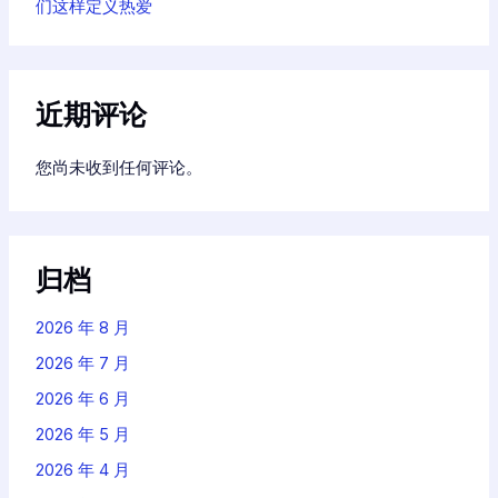
们这样定义热爱
近期评论
您尚未收到任何评论。
归档
2026 年 8 月
2026 年 7 月
2026 年 6 月
2026 年 5 月
2026 年 4 月