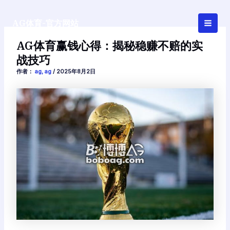
跳
MAI
至
AG体育-官方网站
ME
内
容
AG体育赢钱心得：揭秘稳赚不赔的实
战技巧
作者：
ag, ag
/
2025年8月2日