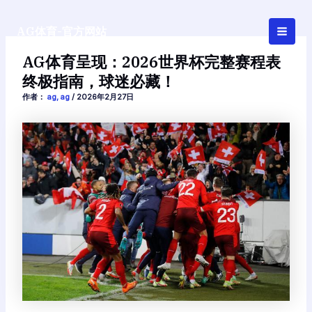
跳
MAI
至
AG体育-官方网站
ME
内
容
AG体育呈现：2026世界杯完整赛程表
终极指南，球迷必藏！
作者：
ag, ag
/
2026年2月27日