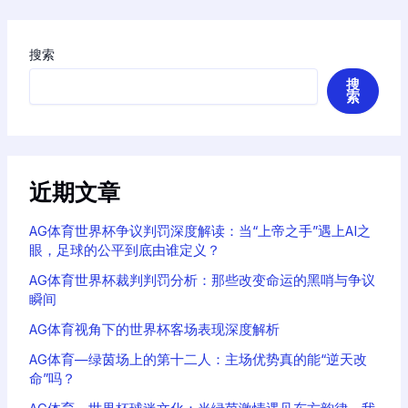
搜索
搜
索
近期文章
AG体育世界杯争议判罚深度解读：当“上帝之手”遇上AI之
眼，足球的公平到底由谁定义？
AG体育世界杯裁判判罚分析：那些改变命运的黑哨与争议
瞬间
AG体育视角下的世界杯客场表现深度解析
AG体育—绿茵场上的第十二人：主场优势真的能“逆天改
命”吗？