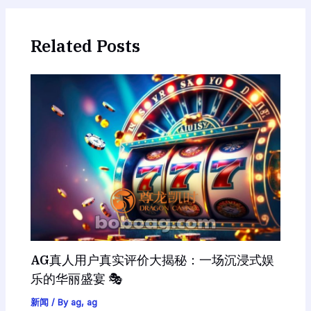
Related Posts
AG真人用户真实评价大揭秘：一场沉浸式娱
乐的华丽盛宴 🎭
新闻
/ By
ag, ag