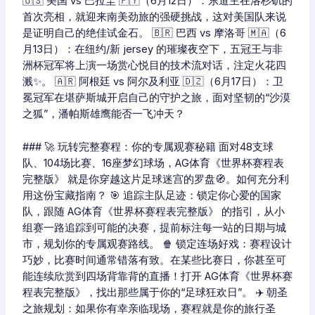
🇺🇸 美国 vs 巴拉圭 🇵🇾（6月12日）：东道主在洛杉矶的
首次亮相，就迎来南美劲旅的强硬挑战，这对美国队来说
是证明自己的绝佳试金石。 🇧🇷 巴西 vs 摩洛哥 🇲🇦（6
月13日）：在纽约/新 jersey 的璀璨夜空下，五冠王与非
洲杯冠军将上演一场赏心悦目的技术流对话，注定火花四
溅✨。 🇦🇷 阿根廷 vs 阿尔及利亚 🇩🇿（6月17日）：卫
冕冠军在堪萨斯城开启自己的守护之旅，面对坚韧的“沙漠
之狐”，潘帕斯雄鹰能否一飞冲天？
### 🚀 玩转完整赛程：你的专属观赛秘籍 面对48支球
队、104场比赛、16座梦幻球场，AG体育《世界杯赛程表
完整版》 就是你穿越这片足球迷宫的罗盘🧭。如何充分利
用这份宝藏指南？ 🎯 追踪主队足迹：锁定你心爱的国家
队，跟随 AG体育《世界杯赛程表完整版》 的指引，从小
组赛一路追踪到可能的决赛，提前标注每一站的日期与城
市，规划你的专属观赛路线。 🍿 锁定连场好戏：赛程设计
巧妙，比赛时间通常错落有致。在某些比赛日，你甚至可
能连续欣赏到四场背靠背的直播！打开 AG体育《世界杯赛
程表完整版》，找出那些属于你的“足球狂欢日”。 ✈️ 朝圣
之旅规划：如果你有幸亲临现场，赛程就是你的旅行圣