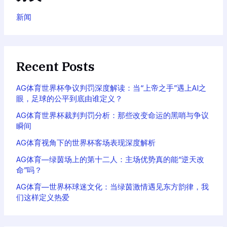
新闻
Recent Posts
AG体育世界杯争议判罚深度解读：当“上帝之手”遇上AI之
眼，足球的公平到底由谁定义？
AG体育世界杯裁判判罚分析：那些改变命运的黑哨与争议
瞬间
AG体育视角下的世界杯客场表现深度解析
AG体育—绿茵场上的第十二人：主场优势真的能“逆天改
命”吗？
AG体育—世界杯球迷文化：当绿茵激情遇见东方韵律，我
们这样定义热爱