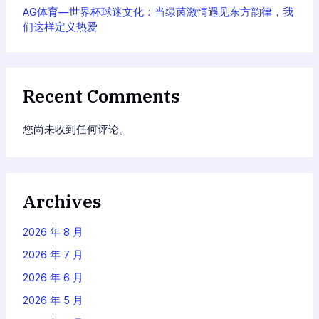
AG体育—世界杯球迷文化：当绿茵激情遇见东方韵律，我
们这样定义热爱
Recent Comments
您尚未收到任何评论。
Archives
2026 年 8 月
2026 年 7 月
2026 年 6 月
2026 年 5 月