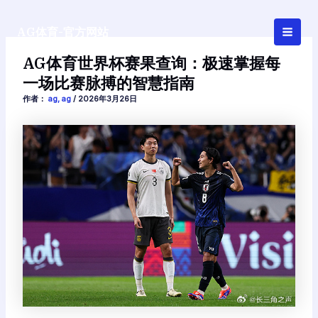
跳
MAI
至
AG体育-官方网站
ME
内
容
AG体育世界杯赛果查询：极速掌握每
一场比赛脉搏的智慧指南
作者：
ag, ag
/
2026年3月26日