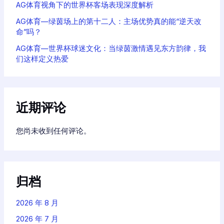
AG体育视角下的世界杯客场表现深度解析
AG体育—绿茵场上的第十二人：主场优势真的能“逆天改
命”吗？
AG体育—世界杯球迷文化：当绿茵激情遇见东方韵律，我
们这样定义热爱
近期评论
您尚未收到任何评论。
归档
2026 年 8 月
2026 年 7 月