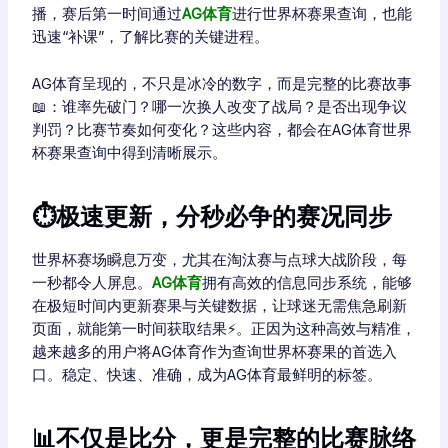
播，赛后第一时间通过
AG体育
进行世界杯赛果查询，也能
迅速“补课”，了解比赛的关键进程。
AG体育呈现的，不只是冰冷的数字，而是完整的比赛故事
📖：谁率先破门？哪一次换人改变了战局？是否出现争议
判罚？比赛节奏如何变化？这些内容，都会在AG体育世界
杯赛果查询中得到清晰展示。
⏱极速更新，分秒必争的赛况同步
世界杯赛场瞬息万变，尤其在淘汰赛与点球大战阶段，每
一秒都令人屏息。
AG体育
拥有高效的信息同步系统，能够
在极短时间内更新赛果与关键数据，让球迷无需焦急刷新
页面，就能第一时间获取结果⚡️。正因为这种高效与精准，
越来越多的用户将AG体育作为查询世界杯赛果的首选入
口。稳定、快速、准确，成为AG体育最鲜明的标签。
📊不仅是比分，更是完整的比赛脉络