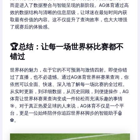
而是进入了数据整合与智能呈现的新阶段。AG体育通过高
效的数据结构与清晰的信息层级，让球迷在最短时间内获
取最有价值的内容。这不仅提升了查询效率，也大大增强
了观赛后的体验感。
🏆总结：让每一场世界杯比赛都不
错过
世界杯的魅力，在于它的不可预测与激情四射。即使你错
过了直播，也不必遗憾。通过AG体育世界杯赛果查询，你
依然可以全面、快速、深入地了解每一场比赛的全过程。
从实时更新，到详细数据，从历史回顾，到便捷操作，AG
体育让世界杯赛果查询变成一件轻松而充满乐趣的事情
🎯。对于真正热爱足球的人来说，AG体育不仅是一个平
台，更是一位始终陪伴你追踪世界杯脚步的智能助手🤖
⚽️。