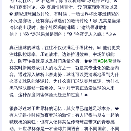
的互动社区。🎉 在这里，你可以看到😂 球迷神评论、🔥
热门赛事讨论、😭 赛后情绪宣泄、🏆 冠军预测互动以及
⚽ 精彩进球回放讨论。有时候，一场世界杯比赛最精彩的
不只是赛场，还有赛后球迷们的激情讨论！😆 尤其是当爆
冷比赛出现时，整个社区瞬间沸腾：“这结果谁敢相
信？！”😱 “足球果然是圆的！”⚽ “今夜无人入眠！”🌙🔥
真正懂球的球迷，往往不仅仅满足于看比分。📊 他们更关
注球队控球率、压迫战术、边路推进效率、中场组织能
力、防守转换速度以及射门质量分析。🧠⚽ 而
AG体育
世界
杯实时新闻最吸引人的地方之一，就是其专业化的数据内
容。通过深入解析比赛走势，球迷可以更清晰地看到为什
么某支球队能够逆转、为什么豪门球队突然低迷、为什么
黑马球队能够一路爆冷。🔍✨ 对于真正热爱足球的人来
说，这种深度阅读体验无疑更加过瘾！🔥
很多球迷对于世界杯的记忆，其实早已超越足球本身。❤️
有人记得小时候熬夜看球的激情；有人记得与朋友一起呐
喊庆祝的疯狂；也有人记得某位传奇球星带来的青春感
动。✨ 世界杯像是一种全球共同语言，将不同国家、不同