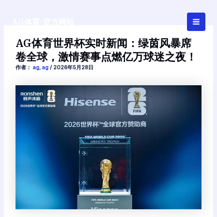
跳
MAI
至
AG体育-官方网站
ME
内
容
AG体育世界杯实时新闻：绿茵风暴席
卷全球，激情赛事点燃亿万球迷之夜！
作者：
ag, ag
/
2026年5月28日