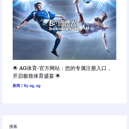
🌟 AG体育-官方网站：您的专属注册入口，
开启极致体育盛宴 🌟
新闻
/ By
ag, ag
搜索