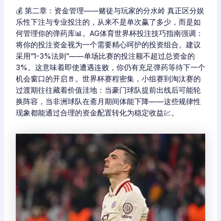
💰 第二章：资金管理——赌徒与玩家的分水岭 真正区分娱
乐性下注与专业投注的，从来不是单次赢了多少，而是如
何管理你的弹药库📊。AG体育世界杯投注技巧指南强调：
将你的投注资金视为一个需要精心呵护的投资组合。建议
采用”1-3%法则”——单场比赛的投注额不超过总资金的
3%。这意味着即使遭遇连败，你仍有充足弹药等待下一个
机会窗口的开启🚪。世界杯赛程密集，小组赛到淘汰赛的
过渡期往往藏着价值洼地：当豪门球队提前出线后可能轮
换阵容，当非洲球队在斋月期间体能下降——这些规律性
现象都能通过合理的资金配置转化为稳定收益💹。