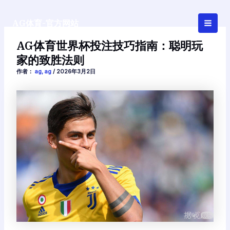
跳
MAI
至
AG体育-官方网站
ME
内
容
AG体育世界杯投注技巧指南：聪明玩
家的致胜法则
作者：
ag, ag
/
2026年3月2日