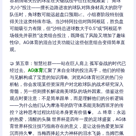
容易情绪失控的球星在关键战役中往往犯规频繁；”角球
大/小”投注——擅长边路进攻的球队对阵身材高大的防守
队伍时，角球数可能远超盘口预期📈。小组赛阶段特别值
得关注这类特殊市场。当沙特阿拉伯对阵阿根廷，胜负盘
可能吸引力有限，但”沙特总进球数大于0.5″或”阿根廷半
场领先并获胜”这类组合投注，既降低了风险又增加了趣味
性🎲。AG体育的混合过关功能让这些创意组合变得简单直
观。
🤝 第五章：智慧社群——站在巨人肩上 孤军奋战的时代已
经过去。
AG体育
汇聚了来自全球的投注高手，他们的经验
与见解构成了宝贵的知识库🌐。浏览AG体育社区的热门分
析帖，你会发现某些资深用户对北欧球队的战术研究深入
骨髓，另一些则擅长解读南美球队的场外因素。借鉴这些
观点时要注意：不是简单跟单，而是理解他们的分析逻辑
——为什么他们认为摩洛哥的防守体系能克制西班牙的传
控？这种思考过程比结论本身更有价值🧠。 ⚠️ 终章：永远
的热爱，清醒的头脑 世界杯是四年一度的足球盛宴，AG体
育世界杯投注技巧指南存在的意义，是让这份热爱更加深
沉而持久💖。当梅西捧起大力神杯的泪水飞扬，当姆巴佩