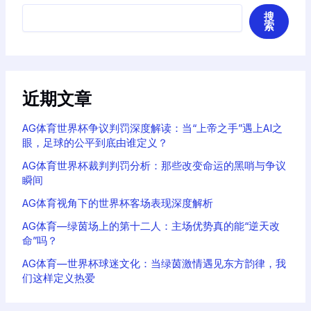
搜
索
近期文章
AG体育世界杯争议判罚深度解读：当“上帝之手”遇上AI之
眼，足球的公平到底由谁定义？
AG体育世界杯裁判判罚分析：那些改变命运的黑哨与争议
瞬间
AG体育视角下的世界杯客场表现深度解析
AG体育—绿茵场上的第十二人：主场优势真的能“逆天改
命”吗？
AG体育—世界杯球迷文化：当绿茵激情遇见东方韵律，我
们这样定义热爱