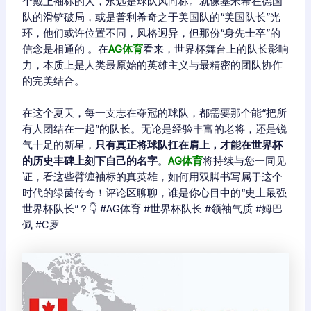
个戴上袖标的人，永远是球队风向标。就像基米希在德国
队的滑铲破局，或是普利希奇之于美国队的“美国队长”光
环，他们或许位置不同，风格迥异，但那份“身先士卒”的
信念是相通的 。在
AG体育
看来，世界杯舞台上的队长影响
力，本质上是人类最原始的英雄主义与最精密的团队协作
的完美结合。
在这个夏天，每一支志在夺冠的球队，都需要那个能“把所
有人团结在一起”的队长。无论是经验丰富的老将，还是锐
气十足的新星，
只有真正将球队扛在肩上，才能在世界杯
的历史丰碑上刻下自己的名字
。
AG体育
将持续与您一同见
证，看这些臂缠袖标的真英雄，如何用双脚书写属于这个
时代的绿茵传奇！评论区聊聊，谁是你心目中的“史上最强
世界杯队长”？👇 #AG体育 #世界杯队长 #领袖气质 #姆巴
佩 #C罗