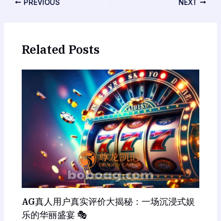
PREVIOUS
NEXT
Related Posts
AG真人用户真实评价大揭秘：一场沉浸式娱
乐的华丽盛宴 🎭