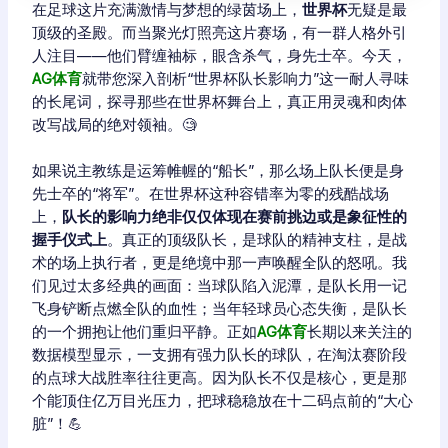
在足球这片充满激情与梦想的绿茵场上，
世界杯
无疑是最
顶级的圣殿。而当聚光灯照亮这片赛场，有一群人格外引
人注目——他们臂缠袖标，眼含杀气，身先士卒。今天，
AG体育
就带您深入剖析“世界杯队长影响力”这一耐人寻味
的长尾词，探寻那些在世界杯舞台上，真正用灵魂和肉体
改写战局的绝对领袖。🧐
如果说主教练是运筹帷幄的“船长”，那么场上队长便是身
先士卒的“将军”。在世界杯这种容错率为零的残酷战场
上，
队长的影响力绝非仅仅体现在赛前挑边或是象征性的
握手仪式上
。真正的顶级队长，是球队的精神支柱，是战
术的场上执行者，更是绝境中那一声唤醒全队的怒吼。我
们见过太多经典的画面：当球队陷入泥潭，是队长用一记
飞身铲断点燃全队的血性；当年轻球员心态失衡，是队长
的一个拥抱让他们重归平静。正如
AG体育
长期以来关注的
数据模型显示，一支拥有强力队长的球队，在淘汰赛阶段
的点球大战胜率往往更高。因为队长不仅是核心，更是那
个能顶住亿万目光压力，把球稳稳放在十二码点前的“大心
脏”！💪