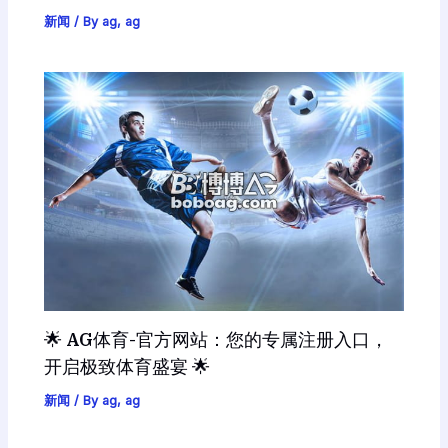
新闻
/ By
ag, ag
🌟 AG体育-官方网站：您的专属注册入口，
开启极致体育盛宴 🌟
新闻
/ By
ag, ag