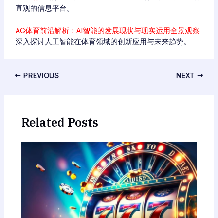
直观的信息平台。
AG体育前沿解析：AI智能的发展现状与现实运用全景观察
深入探讨人工智能在体育领域的创新应用与未来趋势。
PREVIOUS
NEXT
Related Posts