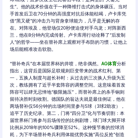
生”。他的战术价值在于一种降维打击式的身体碾压。当对
手首发后卫在70分钟的高强度对抗后体能枯竭，卢卡库凭
借“黑又硬”的冲击力与背身拿球能力，几乎是无解的存
在。对阵埃及，他登场仅20秒便迫使对手乌龙；对阵新西
兰，他在8分钟内完成传射。卢卡库用行动诠释了“后发制
人”的哲学——坐在替补席上观察对手布防的习惯，让他上
场后能精准攻击软肋。
“替补奇兵”在本届世界杯的井喷，绝非偶然。
AG体育
分析
指出，这背后是国际足联规则巨变带来的战术红利。第
一，五换人制度与超长补时：从过去的三次换人升级为五
次，教练拥有了近乎半套阵容的调整空间。这意味着首发
阵容可以肆无忌惮地“极限施压”，而替补席上的杀手锏则
留待决胜时刻收割。德国队的翁达夫就是最佳例证，他在
两场替补仅56分钟的出场时间里参与5球（3球2助攻），
追平了历史纪录。第二，门将“四分卫”化与节奏切割：本
届世界杯门将参与后场传控的比例剧增，球门球大脚开球
比例从2018年的100%骤降至52%。这种慢节奏的控球消
耗，为下半场替补奇兵利用体能优势实施“高位反抢”创造