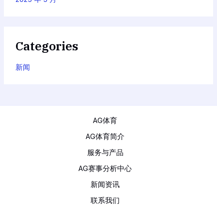
Categories
新闻
AG体育
AG体育简介
服务与产品
AG赛事分析中心
新闻资讯
联系我们