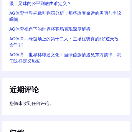
眼，足球的公平到底由谁定义？
AG体育世界杯裁判判罚分析：那些改变命运的黑哨与争议
瞬间
AG体育视角下的世界杯客场表现深度解析
AG体育—绿茵场上的第十二人：主场优势真的能“逆天改
命”吗？
AG体育—世界杯球迷文化：当绿茵激情遇见东方韵律，我
们这样定义热爱
近期评论
您尚未收到任何评论。