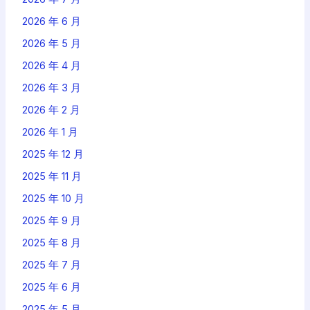
2026 年 6 月
2026 年 5 月
2026 年 4 月
2026 年 3 月
2026 年 2 月
2026 年 1 月
2025 年 12 月
2025 年 11 月
2025 年 10 月
2025 年 9 月
2025 年 8 月
2025 年 7 月
2025 年 6 月
2025 年 5 月