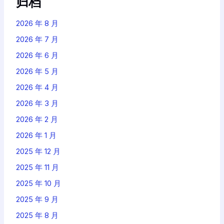
归档
2026 年 8 月
2026 年 7 月
2026 年 6 月
2026 年 5 月
2026 年 4 月
2026 年 3 月
2026 年 2 月
2026 年 1 月
2025 年 12 月
2025 年 11 月
2025 年 10 月
2025 年 9 月
2025 年 8 月