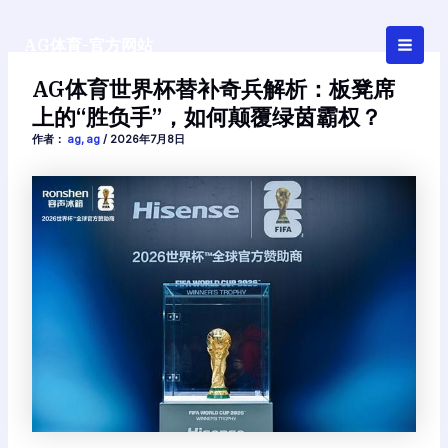
跳
MAI
至
AG体育-官方网站
ME
内
容
AG体育世界杯替补奇兵解析：板凳席
上的“胜负手”，如何颠覆绿茵霸权？
作者：
ag, ag
/
2026年7月8日