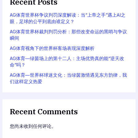
Recent Posts
AG体育世界杯争议判罚深度解读：当“上帝之手”遇上AI之
眼，足球的公平到底由谁定义？
AG体育世界杯裁判判罚分析：那些改变命运的黑哨与争议
瞬间
AG体育视角下的世界杯客场表现深度解析
AG体育—绿茵场上的第十二人：主场优势真的能“逆天改
命”吗？
AG体育—世界杯球迷文化：当绿茵激情遇见东方韵律，我
们这样定义热爱
Recent Comments
您尚未收到任何评论。