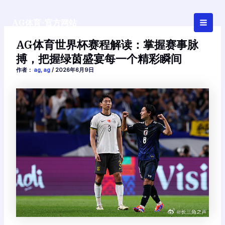
跳
MAI
至
AG体育-官方网站
ME
内
容
AG体育世界杯赛程解读：掌握赛事脉
搏，把握绿茵盛宴每一个精彩瞬间
作者：
ag, ag
/
2026年6月9日