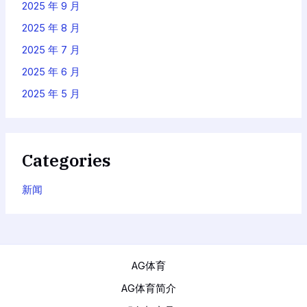
2025 年 9 月
2025 年 8 月
2025 年 7 月
2025 年 6 月
2025 年 5 月
Categories
新闻
AG体育
AG体育简介