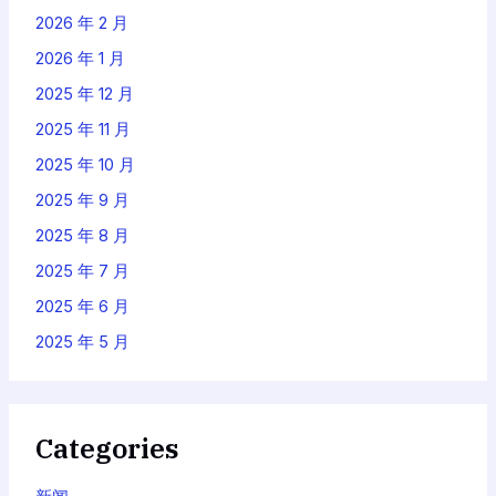
2026 年 2 月
2026 年 1 月
2025 年 12 月
2025 年 11 月
2025 年 10 月
2025 年 9 月
2025 年 8 月
2025 年 7 月
2025 年 6 月
2025 年 5 月
Categories